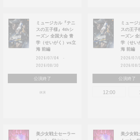
ミュージカル『テニ
ミュージ
スの王子様』4thシ
スの王子様
ーズン 全国大会 青
ーズン 全
学（せいがく）vs立
学（せい
海 前編
海 前編
2026/07/04 -
2026/07
2026/08/30
2026/08/
公演終了
公演終了
12:00
休演
美少女戦士セーラー
美少女戦