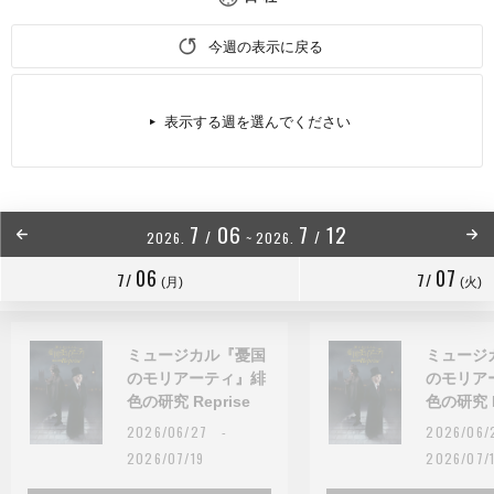
今週の表示に戻る
表示する週を選んでください
7
06
7
12
/
/
2026.
~
2026.
06
07
7/
7/
(月)
(火)
ミュージカル『憂国
ミュージ
のモリアーティ』緋
のモリア
色の研究 Reprise
色の研究 R
2026/06/27 -
2026/06
2026/07/19
2026/07/