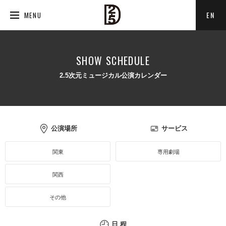
EN
MENU
SHOW SCHEDULE
2.5次元ミュージカル公演カレンダー
公演場所
サービス
関東
専用劇場
関西
その他
日 程