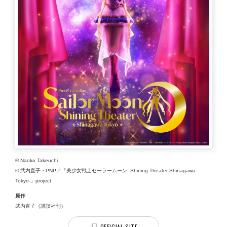
© Naoko Takeuchi
© 武内直子・PNP／「美少女戦士セーラームーン -Shining Theater Shinagawa
Tokyo-」project
原作
武内直子（講談社刊）
OFFICIAL SITE