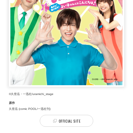
©久世岳・一迅社/uramichi_stage
原作
久世岳 (comic POOL/一迅社刊)
OFFICIAL SITE