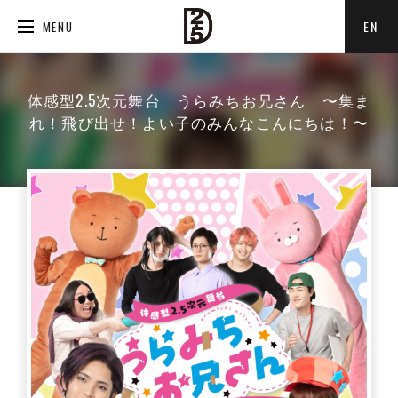
EN
MENU
体感型2.5次元舞台 うらみちお兄さん 〜集ま
れ！飛び出せ！よい子のみんなこんにちは！〜