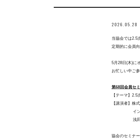
2026.05.28
当協会では2.
定期的に会員向
5月28日(木
お忙しい中ご参
第68回会員セ
【テーマ】2.
【講演者】株式会
インティマ
浅田 智
協会のセミナー