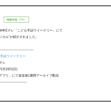
掲載情報（TV）
のNHKEテレ「こども手話ウイークリー」にて
ージカル”が紹介されました。
--------------------------
手話ウイークリー
Eテレ
5月24日(日)
E アプリ」にて放送後1週間アーカイブ配信
----------------------------