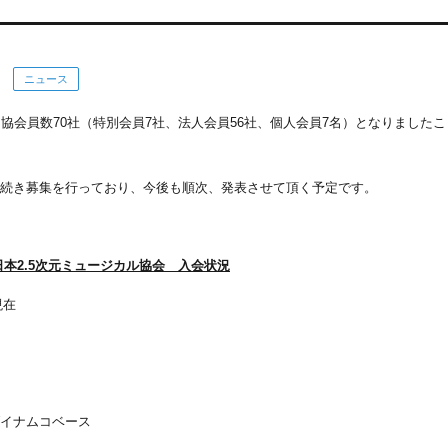
ニュース
て協会員数70社（特別会員7社、法人会員56社、個人会員7名）となりました
続き募集を行っており、今後も順次、発表させて頂く予定です。
日本2.5次元ミュージカル協会 入会状況
現在
イナムコベース