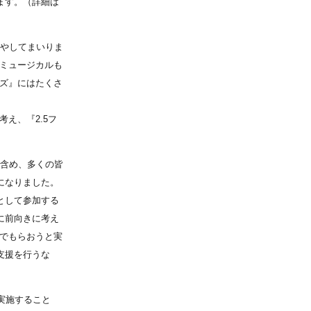
ます。（詳細は
増やしてまいりま
元ミュージカルも
ンズ』にはたくさ
。
え、『2.5フ
を含め、多くの皆
になりました。
として参加する
に前向きに考え
んでもらおうと実
支援を行うな
実施すること