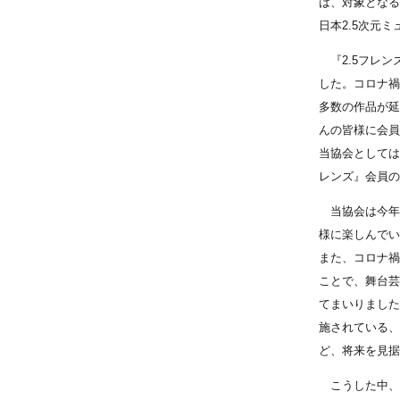
は、対象となる
日本2.5次元
『2.5フレン
した。コロナ禍
多数の作品が延
んの皆様に会員
当協会としては
レンズ』会員の
当協会は今年3
様に楽しんでい
また、コロナ禍
ことで、舞台芸
てまいりました
施されている、
ど、将来を見据
こうした中、国