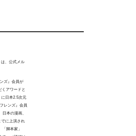
）は、公式メル
レンズ』会員が
だくアワードと
に日本2.5次元
5フレンズ』会員
、日本の漫画、
日までに上演され
」「脚本家」