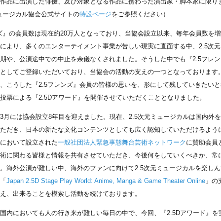
作品に出演した俳優、及び対象となる作品に携わった演出家・脚本家に限り
ミュージカル協会公式サイトの
特設ページ
をご参照ください）
ズ』の会員数は現在約20万人となっており、当協会設立以来、毎年会員数を
により、多くのエンターテイメント事業が苦しい現実に直面する中、2.5次
期や、公演途中での中止を余儀なくされました。そうした中でも『2.5フレ
としてご登録いただいており、当協会の活動の支えの一つとなっております
、こうした『2.5フレンズ』会員の皆様の思いを、形にして残していきたいと考
投票による『2.5Dアワード』を開催させていただくこととなりました。
月には協会設立8年目を迎えました。現在、2.5次元ミュージカルは国内外
ただき、日本の新たな文化コンテンツとしても広く認知していただけるよう
において設立された
一般社団法人緊急事態舞台芸術ネットワーク
に賛助会員
術に関わる皆様と情報を共有させていただき、今後何をしていくべきか、常
。海外公演が難しい中、海外のファンに向けて2.5次元ミュージカルを楽し
「
Japan 2.5D Stage Play World: Anime, Manga & Game Theater Online
」の
え、出来ることを模索し活動を続けております。
内においても人の行き来が難しい毎日の中で、今回、『2.5Dアワード』を