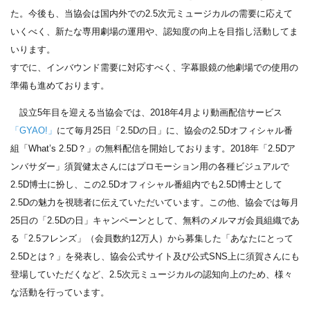
た。今後も、当協会は国内外での2.5次元ミュージカルの需要に応えて
いくべく、新たな専用劇場の運用や、認知度の向上を目指し活動してま
いります。
すでに、インバウンド需要に対応すべく、字幕眼鏡の他劇場での使用の
準備も進めております。
設立5年目を迎える当協会では、2018年4月より動画配信サービス
「GYAO!」
にて毎月25日「2.5Dの日」に、協会の2.5Dオフィシャル番
組「What’s 2.5D？」の無料配信を開始しております。2018年「2.5Dア
ンバサダー」須賀健太さんにはプロモーション用の各種ビジュアルで
2.5D博士に扮し、この2.5Dオフィシャル番組内でも2.5D博士として
2.5Dの魅力を視聴者に伝えていただいています。この他、協会では毎月
25日の「2.5Dの日」キャンペーンとして、無料のメルマガ会員組織であ
る「2.5フレンズ」（会員数約12万人）から募集した「あなたにとって
2.5Dとは？」を発表し、協会公式サイト及び公式SNS上に須賀さんにも
登場していただくなど、2.5次元ミュージカルの認知向上のため、様々
な活動を行っています。