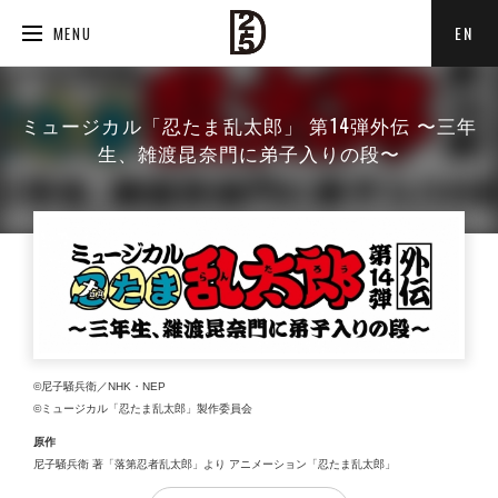
EN
MENU
ミュージカル「忍たま乱太郎」 第14弾外伝 〜三年
生、雑渡昆奈門に弟子入りの段〜
©尼子騒兵衛／NHK・NEP
©ミュージカル「忍たま乱太郎」製作委員会
原作
尼子騒兵衛 著「落第忍者乱太郎」より アニメーション「忍たま乱太郎」