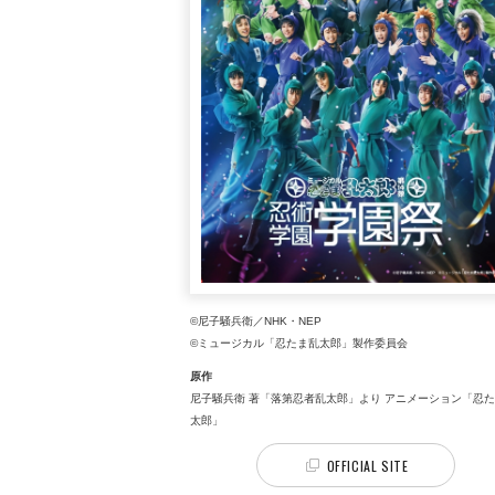
©尼子騒兵衛／NHK・NEP
©ミュージカル「忍たま乱太郎」製作委員会
原作
尼子騒兵衛 著「落第忍者乱太郎」より アニメーション「忍
太郎」
OFFICIAL SITE