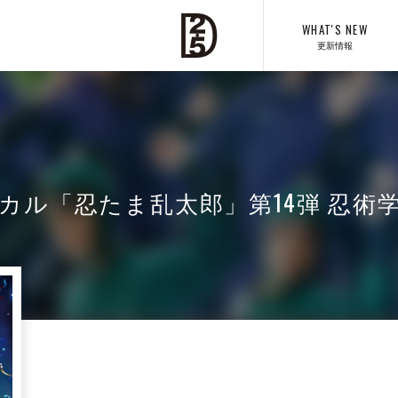
WHAT'S NEW
更新情報
カル「忍たま乱太郎」第14弾 忍術