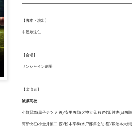
【脚本・演出】
中屋敷法仁
【会場】
サンシャイン劇場
【出演者】
誠凛高校
小野賢章(黒子テツヤ 役)/安里勇哉(火神大我 役)/牧田哲也(日向順
阿部快征(小金井慎二 役)/松本享恭(水戸部凛之助 役)/鍛治本大樹(