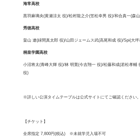
海常高校
黒羽麻璃央(黄瀬涼太 役)/松村龍之介(笠松幸男 役)/和合真一(森山
秀徳高校
畠山 遼(緑間真太郎 役)/山田ジェームス武(高尾和成 役)/Spi(大坪
桐皇学園高校
小沼将太(青峰大輝 役)/林 明寛(今吉翔一 役)/松藤和成(若松孝輔 
役)
※詳しい公演タイムテーブルは公式サイトにてご確認ください
【チケット】
全席指定 7,800円(税込) ※未就学児入場不可