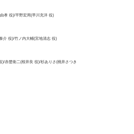
由孝 役)/平野宏周(早川充洋 役)
泰介 役)/竹ノ内大輔(宮地清志 役)
役)/赤楚衛二(桜井良 役)/杉ありさ(桃井さつき
。