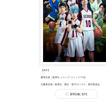
【原作】
藤巻忠俊（集英社 ジャンプ コミックス刊)
Ⓒ藤巻忠俊／集英社・舞台「黒子のバスケ」製作委員会
OFFICIAL SITE