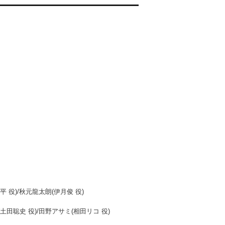
平 役)/秋元龍太朗(伊月俊 役)
土田聡史 役)/田野アサミ(相田リコ 役)