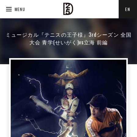
EN
MENU
ミュージカル『テニスの王子様』3rdシーズン 全国
大会 青学(せいがく)vs立海 前編