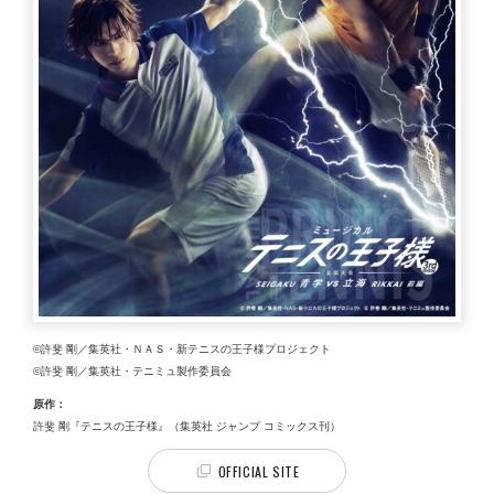
©許斐 剛／集英社・ＮＡＳ・新テニスの王子様プロジェクト
©許斐 剛／集英社・テニミュ製作委員会
原作：
許斐 剛『テニスの王子様』（集英社 ジャンプ コミックス刊）
OFFICIAL SITE