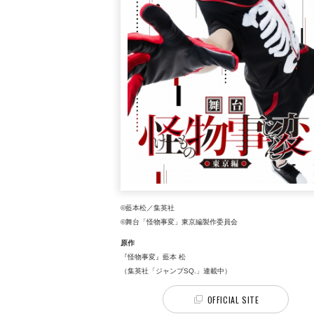
©藍本松／集英社
©舞台「怪物事変」東京編製作委員会
原作
『怪物事変』藍本 松
（集英社「ジャンプSQ.」連載中）
OFFICIAL SITE