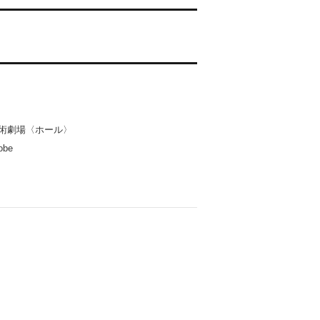
川芸術劇場〈ホール〉
obe