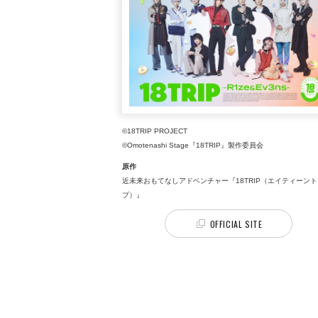
©18TRIP PROJECT
©Omotenashi Stage『18TRIP』製作委員会
原作
近未来おもてなしアドベンチャー『18TRIP（エイティーン
プ）』
OFFICIAL SITE