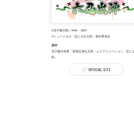
©尼子騒兵衛／NHK・NEP
©ミュージカル「忍たま乱太郎」製作委員会
原作
尼子騒兵衛著「落第忍者乱太郎」よりアニメーション「忍た
郎」
OFFICIAL SITE