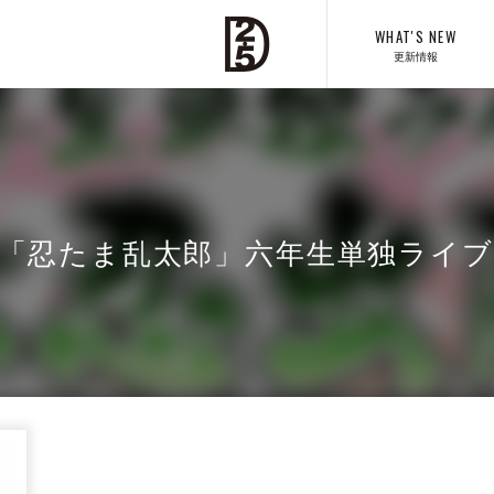
WHAT'S NEW
更新情報
「忍たま乱太郎」六年生単独ライブ