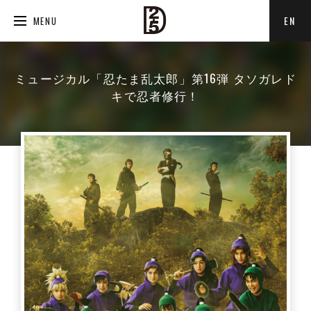
EN
MENU
ミュージカル「忍たま乱太郎」第16弾 タソガレド
キで忍者修行！