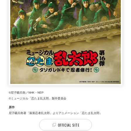
©尼子騒兵衛／NHK・NEP
©ミュージカル「忍たま乱太郎」製作委員会
原作
尼子騒兵衛著「落第忍者乱太郎」よりアニメーション「忍たま乱太郎」
OFFICIAL SITE