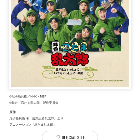
©尼子騒兵衛／NHK・NEP
©舞台「忍たま乱太郎」製作委員会
原作
尼子騒兵衛 著「落第忍者乱太郎」より
アニメーション「忍たま乱太郎」
OFFICIAL SITE