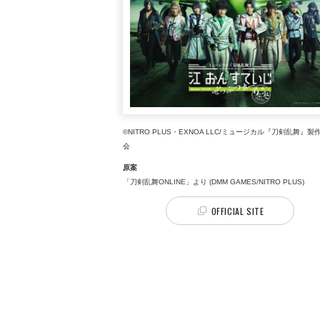
©NITRO PLUS・EXNOA LLC/ミュージカル『刀剣乱舞』製
会
原案
「刀剣乱舞ONLINE」より (DMM GAMES/NITRO PLUS)
OFFICIAL SITE