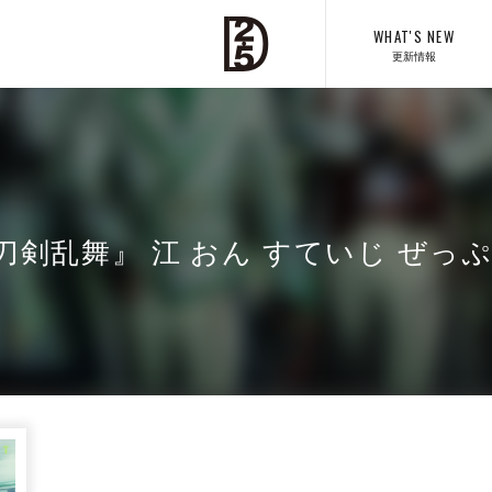
WHAT'S NEW
更新情報
剣乱舞』 江 おん すていじ ぜっ