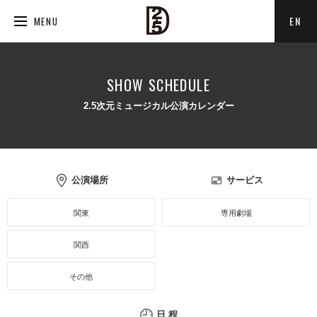
EN
MENU
SHOW SCHEDULE
2.5次元ミュージカル公演カレンダー
公演場所
サービス
関東
専用劇場
関西
その他
日 程