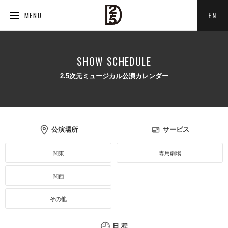
EN
MENU
SHOW SCHEDULE
2.5次元ミュージカル公演カレンダー
公演場所
サービス
関東
専用劇場
関西
その他
日 程