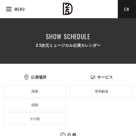
EN
MENU
SHOW SCHEDULE
2.5次元ミュージカル公演カレンダー
公演場所
サービス
関東
専用劇場
関西
その他
日 程