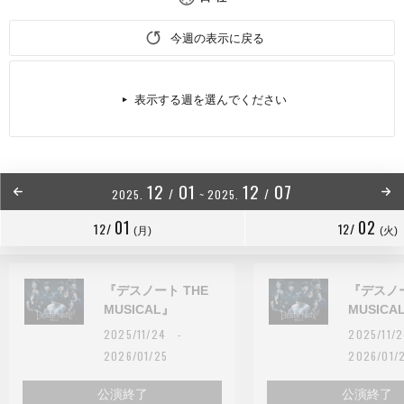
今週の表示に戻る
表示する週を選んでください
12
01
12
07
/
/
2025.
~
2025.
01
02
12/
12/
(月)
(火)
『デスノート THE
『デスノー
MUSICAL』
MUSICA
2025/11/24 -
2025/11
2026/01/25
2026/01/
公演終了
公演終了