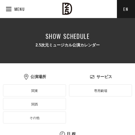
EN
MENU
SHOW SCHEDULE
2.5次元ミュージカル公演カレンダー
公演場所
サービス
関東
専用劇場
関西
その他
日 程