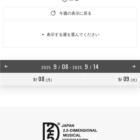
今週の表示に戻る
表示する週を選んでください
9
08
9
14
/
/
2025.
~
2025.
08
09
9/
9/
(月)
(火)