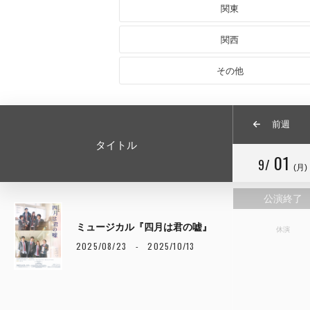
関東
関西
その他
前週
タイトル
01
9/
(月)
公演終了
ミュージカル『四月は君の嘘』
休演
2025/08/23 - 2025/10/13