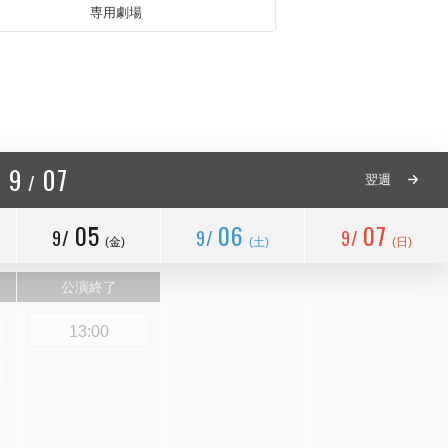
専用劇場
9
07
/
.
翌週
05
06
07
9/
9/
9/
(金)
(土)
(日)
公演終了
13:00