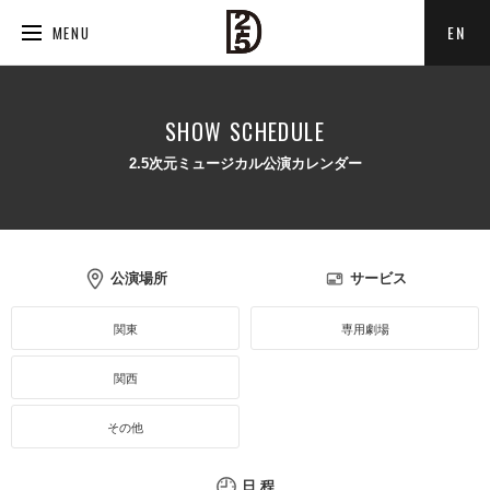
EN
MENU
SHOW SCHEDULE
2.5次元ミュージカル公演カレンダー
公演場所
サービス
関東
専用劇場
関西
その他
日 程