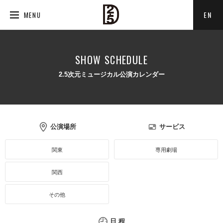
EN
MENU
SHOW SCHEDULE
2.5次元ミュージカル公演カレンダー
公演場所
サービス
関東
専用劇場
関西
その他
日 程