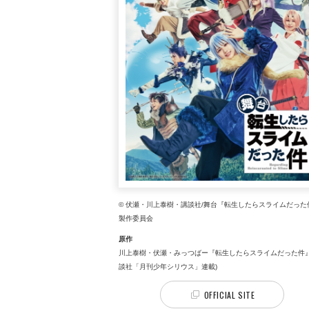
© 伏瀬・川上泰樹・講談社/舞台『転生したらスライムだった
製作委員会
原作
川上泰樹・伏瀬・みっつばー『転生したらスライムだった件』
談社「月刊少年シリウス」連載)
OFFICIAL SITE