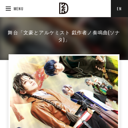
EN
MENU
舞台「文豪とアルケミスト 戯作者ノ奏鳴曲(ソナ
タ)」