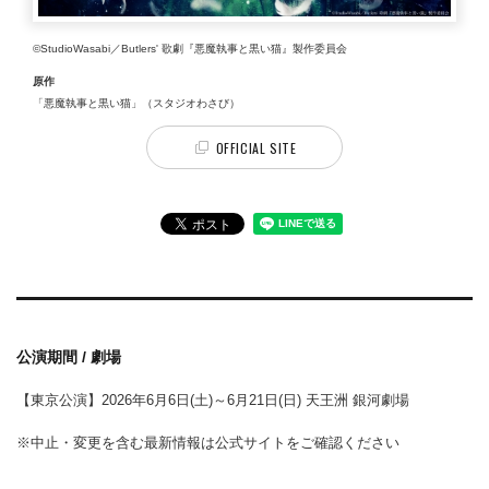
©StudioWasabi／Butlers' 歌劇『悪魔執事と黒い猫』製作委員会
原作
「悪魔執事と黒い猫」（スタジオわさび）
OFFICIAL SITE
公演期間 / 劇場
【東京公演】2026年6月6日(土)～6月21日(日) 天王洲 銀河劇場
※中止・変更を含む最新情報は公式サイトをご確認ください