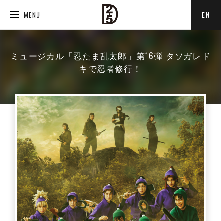
EN
MENU
ミュージカル「忍たま乱太郎」第16弾 タソガレド
キで忍者修行！