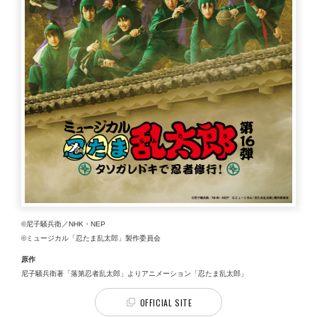
©尼子騒兵衛／NHK・NEP
©ミュージカル「忍たま乱太郎」製作委員会
原作
尼子騒兵衛著「落第忍者乱太郎」よりアニメーション「忍たま乱太郎」
OFFICIAL SITE