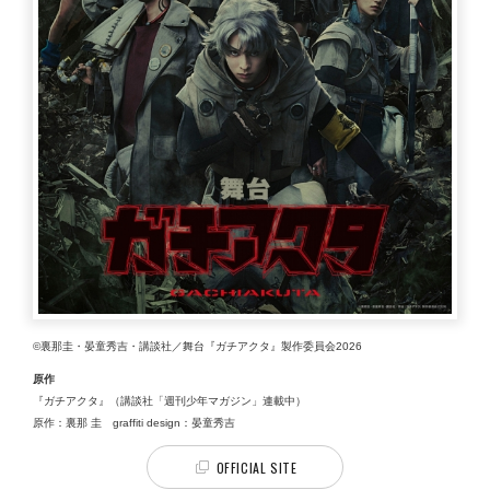
©裏那圭・晏童秀吉・講談社／舞台『ガチアクタ』製作委員会2026
原作
『ガチアクタ』（講談社「週刊少年マガジン」連載中）
原作：裏那 圭 graffiti design：晏童秀吉
OFFICIAL SITE