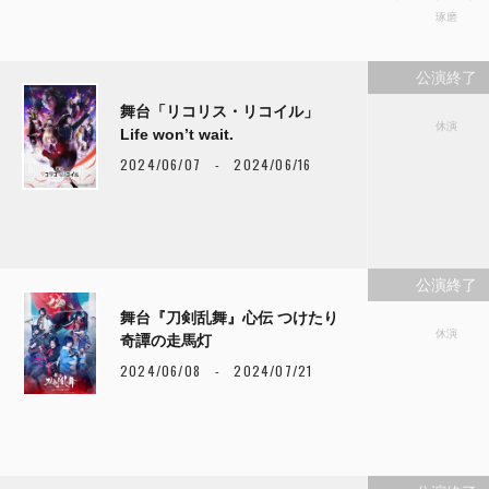
琢磨
公演終了
舞台「リコリス・リコイル」
休演
Life wonʼt wait.
2024/06/07 - 2024/06/16
公演終了
舞台『刀剣乱舞』心伝 つけたり
休演
奇譚の走馬灯
2024/06/08 - 2024/07/21