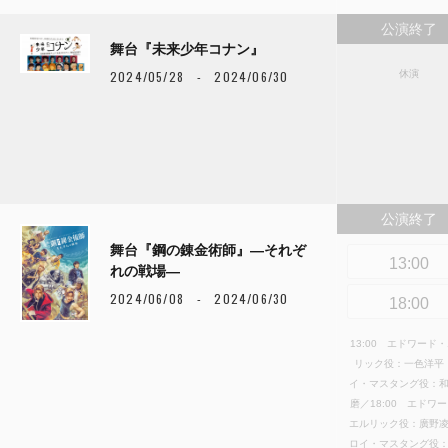
公演終了
舞台『未来少年コナン』
2024/05/28 - 2024/06/30
休演
公演終了
舞台『鋼の錬金術師』―それぞ
13:00
れの戦場―
2024/06/08 - 2024/06/30
18:00
13:00 エドワード
リック役：一色洋平
イ・マスタング役：
磨／18:00 エドワ
エルリック役：廣野
ロイ・マスタング役