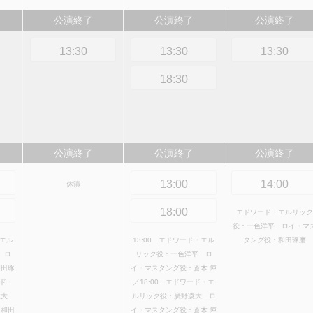
公演終了
公演終了
公演終了
13:30
13:30
13:30
18:30
公演終了
公演終了
公演終了
13:00
14:00
休演
18:00
エドワード・エルリック
役：一色洋平 ロイ・マ
・エル
13:00 エドワード・エル
タング役：和田琢磨
 ロ
リック役：一色洋平 ロ
和田琢
イ・マスタング役：蒼木 陣
ード・
／18:00 エドワード・エ
凌大
ルリック役：廣野凌大 ロ
：和田
イ・マスタング役：蒼木 陣