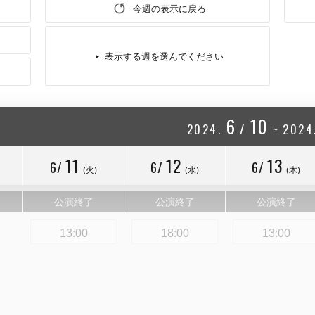
今週の表示に戻る
表示する週を選んでください
6
10
/
2024.
~
2024
11
12
13
6/
6/
6/
(火)
(水)
(木)
公演終了
公演終了
公演終了
13:00
18:00
13:00