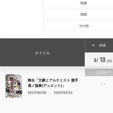
関東
関西
その他
前週
タイトル
10
6/
(月)
公演終了
舞台「文豪とアルケミスト 旗手
休演
達ノ協奏(デュエット)」
2024/06/06 - 2024/06/23